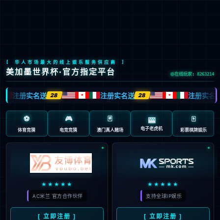
bwin_Bwin - 全球顶级体育赛事高清直播
EN
京ICP备2022033023号