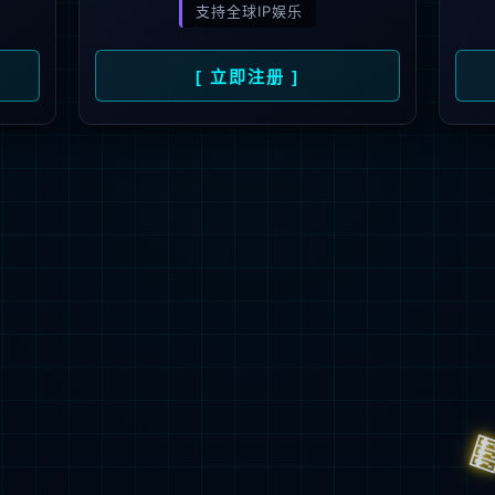
Customer oriented,technology driven,service first
获取方案
700
+
5
+
70
+
100
+
6
+
产品中心
户
在编工程师
ISO体系
软著使用权
国家专利使用权
自主开
产品中心
技术服务与支持
伙伴认证培训
自主研发、本地生产更易满足本土企业所需
全部产品 >
云科存储
服务介绍
伙伴注册入口
公司新闻
云科计算
产品公告
相关证书查询