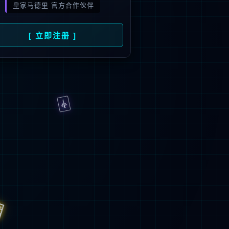
2
+
22
发平台
节能环保认证
省份覆盖
>
返
回
顶